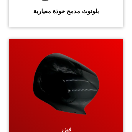
بلوتوث مدمج خوذة معيارية
فيزر