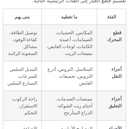
تقسيم قطع الغيار إلى الفئات الرئيسية التالية:
الفئة
ما تغطيه
متى يهم
قطع
المكابس، الحشيات،
توصيل الطاقة،
المحرك
الصمامات، أعمدة
كفاءة الوقود،
الكامات، لوحات القابض،
مشاكل
مضخات الزيت
السخونة الزائدة
أجزاء
السلاسل، التروس، أذرع
التبديل السلس
النقل
التروس، تجميعات
للسرعات،
القابض
التسارع السلس
أجزاء
ممتصات الصدمات،
راحة الركوب،
التعليق
أختام زيت الشوكة،
الاستقرار،
الذراع المتأرجح
التحكم
الأجزاء
المصابيح الأمامية،
الإضاءة،