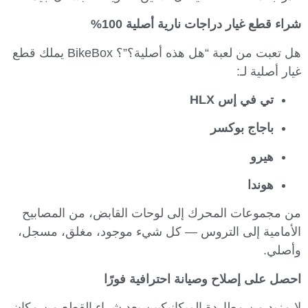
شراء قطع غيار دراجات نارية أصلية 100%
هل تعبت من لعبة “هل هذه أصلية؟”؟ BikeBox يملك قطع
غيار أصلية لـ:
تي في إس HLX
باجاج بوكسر
هيرو
هوندا
من مجموعات المحرك إلى لوحات القابض، من المصابيح
الأمامية إلى التروس — كل شيء موجود، مغلق، مسجل،
وأصلي.
احصل على إصلاح وصيانة احترافية فورًا
لا مزيد من مطاردة الميكانيكيين بعد شراء القطع من مكان