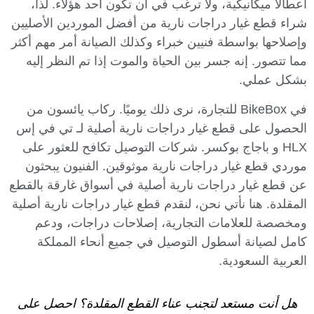
أعطالًا ميكانيكية، ولا ترغب في أن تكون أحد هؤلاء. لذا،
شراء قطع غيار دراجات نارية من أفضل الموردين الأصليين
وإصلاحها بواسطة فنيين خبراء وكذلك الصيانة أمر مهم أكثر
مما تتصور. إنه جسر بين الحياة والموت إذا تم النظر إليه
بشكل عملي.
في BikeBox للتجارة، نرى ذلك يوميًا. ركاب يائسون من
الحصول على قطع غيار دراجات نارية أصلية لـ تي في إس
HLX و باجاج بوكسر. شركات التوصيل تكافح للعثور على
موردي قطع غيار دراجات نارية موثوقين. الفنيون يبحثون
عن قطع غيار دراجات نارية أصلية في أسواق غارقة بالقطع
المقلدة. هنا نأتي نحن، لنقدم قطع غيار دراجات نارية أصلية
ومخصصة للعلامات التجارية، إصلاحات دراجات، ودعم
كامل لصيانة أسطول التوصيل في جميع أنحاء المملكة
العربية السعودية.
هل أنت مستعد لتجنب عناء القطع المقلدة؟ احصل على