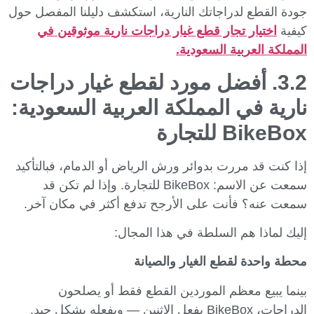
جودة القطع لدراجاتك النارية، استكشف دليلنا المفصل حول
كيفية
اختيار تجار قطع غيار دراجات نارية موثوقين في
المملكة العربية السعودية.
3.2. أفضل مورد لقطع غيار دراجات
نارية في المملكة العربية السعودية:
BikeBox للتجارة
إذا كنت قد مررت بدوائر ورش الرياض أو الدمام، فبالتأكيد
سمعت عن الاسم: BikeBox للتجارة. وإذا لم تكن قد
سمعت عنه؟ فأنت على الأرجح تدفع أكثر في مكان آخر.
إليك لماذا هم السلطة في هذا المجال:
محطة واحدة لقطع الغيار والصيانة
بينما يبيع معظم الموردين القطع فقط أو يصلحون
الدراجات، BikeBox يفعل الاثنين — ويفعله بشكل جيد.