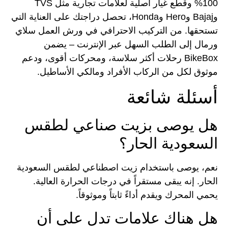
100% وقطع غيار أصلية لعلامات تجارية مثل TVS
وBajaj وHero وHonda، تحصل دراجتك على العناية التي
تستحقها. من التركيب الاحترافي في ورش العمل سلاي
ورمال إلى الطلب السهل عبر الإنترنت – يضمن
BikeBox رحلات أكثر سلاسة، ومحركات أقوى، ودعم
موثوق لكل من الركاب الأفراد ومالكي الأساطيل.
أسئلة شائعة
هل يوصى بزيت صناعي لطقس
السعودية الحار؟
نعم، يوصى باستخدام زيت اصطناعي لطقس السعودية
الحار. إنه يبقى مستقراً في درجات الحرارة العالية.
يحمي المحرك ويقدم أداءً ثابتاً وموثوقاً.
هل هناك علامات تدل على أن