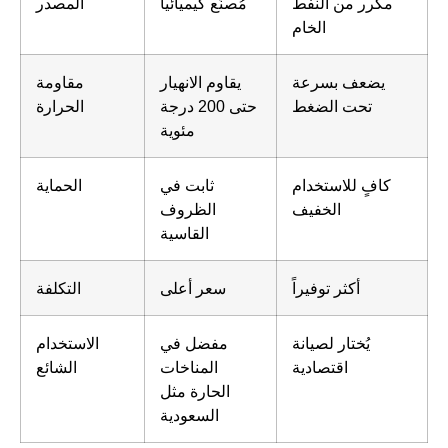
مكرر من النفط
مُصنّع كيميائياً
المصدر
الخام
يضعف بسرعة
يقاوم الانهيار
مقاومة
تحت الضغط
حتى 200 درجة
الحرارة
مئوية
كافٍ للاستخدام
ثابت في
الحماية
الخفيف
الظروف
القاسية
أكثر توفيراً
سعر أعلى
التكلفة
يُختار لصيانة
مفضل في
الاستخدام
اقتصادية
المناخات
الشائع
الحارة مثل
السعودية