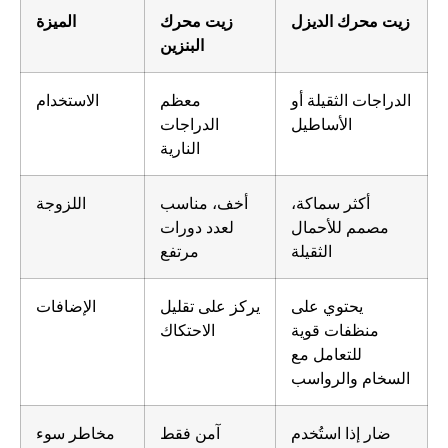
زيت محرك الديزل
زيت محرك
الميزة
البنزين
الدراجات الثقيلة أو
معظم
الاستخدام
الأساطيل
الدراجات
النارية
أكثر سماكة،
أخف، مناسب
اللزوجة
مصمم للأحمال
لعدد دورات
الثقيلة
مرتفع
يحتوي على
يركز على تقليل
الإضافات
منظفات قوية
الاحتكاك
للتعامل مع
السخام والرواسب
ضار إذا استُخدم
آمن فقط
مخاطر سوء